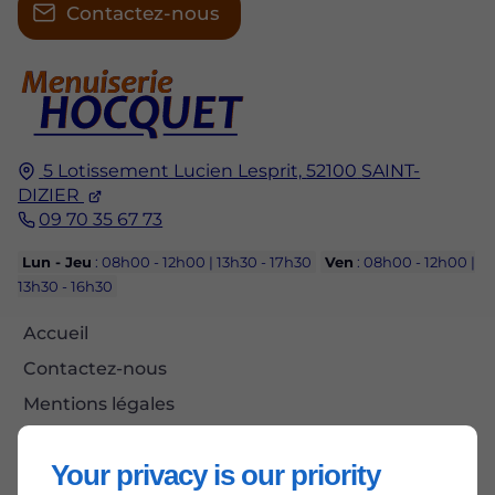
Contactez-nous
5 Lotissement Lucien Lesprit,
52100
SAINT-
DIZIER
09 70 35 67 73
Lun - Jeu
: 08h00 - 12h00 | 13h30 - 17h30
Ven
: 08h00 - 12h00 |
13h30 - 16h30
Accueil
Contactez-nous
Mentions légales
Plan du site
Your privacy is our priority