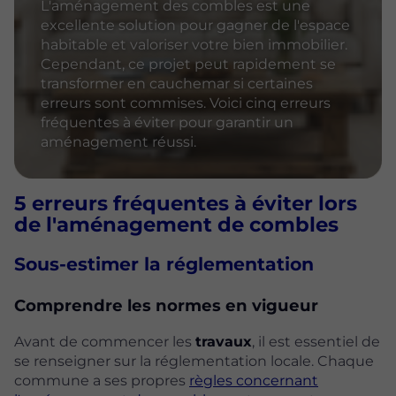
L'aménagement des combles est une
excellente solution pour gagner de l'espace
habitable et valoriser votre bien immobilier.
Cependant, ce projet peut rapidement se
transformer en cauchemar si certaines
erreurs sont commises. Voici cinq erreurs
fréquentes à éviter pour garantir un
aménagement réussi.
5 erreurs fréquentes à éviter lors
de l'aménagement de combles
Sous-estimer la réglementation
Comprendre les normes en vigueur
Avant de commencer les
travaux
, il est essentiel de
se renseigner sur la réglementation locale. Chaque
commune a ses propres
règles concernant