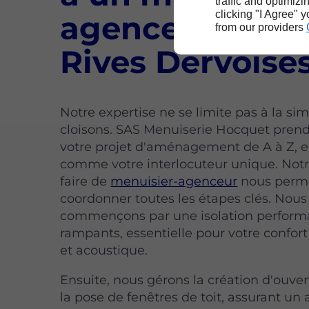
traffic and optimizi
clicking "I Agree" 
agenceur exper
from our providers
Rives Dervoise
Notre expertise ne se limite pas à la si
cloisons. SAS Menuiserie Hocquet pren
votre projet d'aménagement de A à Z, e
comme votre interlocuteur unique. Notr
faire de
menuisier-agenceur
nous perm
coordonner toutes les étapes clés. Nous
commençons par une isolation perform
rampants, essentielle pour votre confor
et acoustique.
Ensuite, nous gérons la création d'ouve
la pose de fenêtres de toit, assurant un