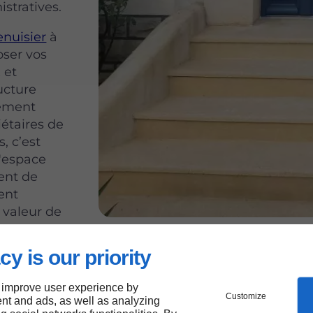
stratives.
enuisier
à
ser vos
 et
ucture
cement
iétaires de
, c’est
d'espace
ent de
ent
 valeur de
cy is our priority
rojet
 improve user experience by
-
Customize
nt and ads, as well as analyzing