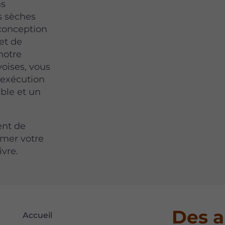
ns
s sèches
 conception
 et de
notre
voises, vous
 exécution
able et un
ent de
rmer votre
ivre.
Des a
Accueil