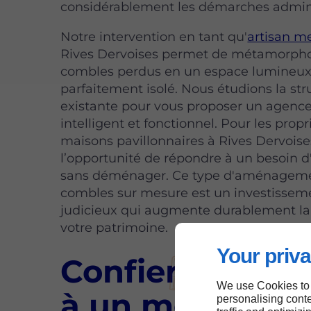
considérablement les démarches admini
Notre intervention en tant qu'
artisan m
Rives Dervoises permet de métamorpho
combles perdus en un espace lumineux
parfaitement isolé. Nous étudions la str
existante pour vous proposer un agen
intelligent et fonctionnel. Pour les propr
maisons pavillonnaires à Rives Dervoises
l’opportunité de répondre à un besoin 
sans déménager. Ce type d'aménagem
combles sur mesure est un investissem
judicieux qui augmente durablement la
votre patrimoine.
Your priva
Confier votre p
We use Cookies to
à un menuisier
personalising conte