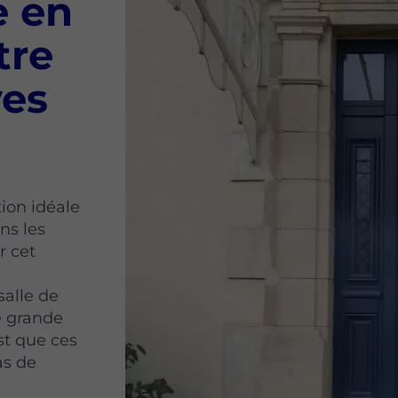
e en
tre
ves
tion idéale
ns les
r cet
salle de
e grande
st que ces
as de