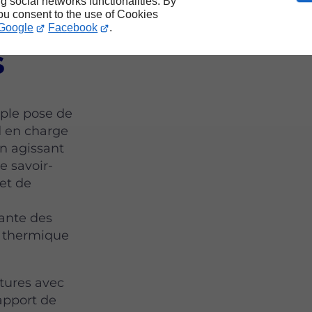
ng social networks functionalities. By
you consent to the use of Cookies
t à
Google
Facebook
.
s
mple pose de
d en charge
n agissant
e savoir-
et de
ante des
t thermique
rtures avec
 apport de