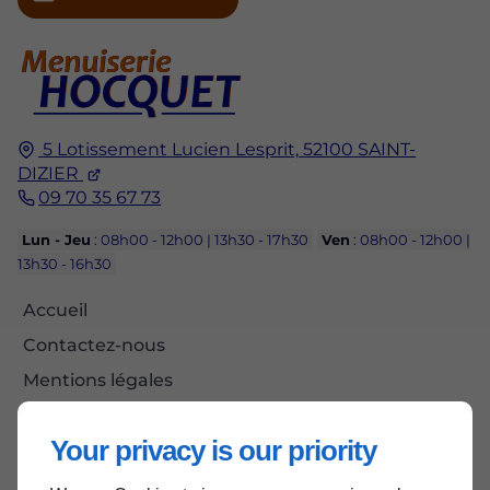
5 Lotissement Lucien Lesprit,
52100
SAINT-
DIZIER
09 70 35 67 73
Lun - Jeu
: 08h00 - 12h00 | 13h30 - 17h30
Ven
: 08h00 - 12h00 |
13h30 - 16h30
Accueil
Contactez-nous
Mentions légales
Plan du site
Your privacy is our priority